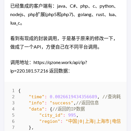
已经集成的客户端有：java、C#、php、c、python、
nodejs、php扩展(php5和php7)、golang、rust、lua、
lua_c。
看到有现成的封装调用，于是基于原来的修改一下，
做成了一个API，方便自己在不同平台调用。
调用地址：https://qzone.work/api/ip?
ip=220.181.57.216 返回数据：
{
"time"
:
0.0026619434356689
,
"info"
:
"success"
,
"data"
:
{
"city_id"
:
995
,
"region"
:
"中国|0|上海|上海市|电信"
},