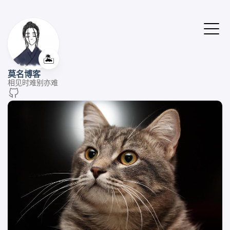
🏝️
莫名博客
相见时难别亦难