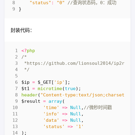
"status"
:
"0"
}
封装代码：
<?
php
 */
$ip
=
$_GET
[
'ip'
];
$t1
=
microtime
(
true
);
header
(
"Content-type:text/json;charset=UT
$result
=
array
(
'time'
=>
Null
,
'info'
=>
Null
,
'data'
=>
Null
,
'status'
=>
'1'
);