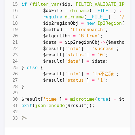
if
(
filter_var
(
$ip
,
FILTER_VALIDATE_IP
))
$dbFile
=
dirname
(
__FILE__
)
.
'/i
require
dirname
(
__FILE__
)
.
'/Ip2
$ip2regionObj
=
new
Ip2Region
(
$db
$method
=
'btreeSearch'
;
$algorithm
=
'B-tree'
;
$data
=
$ip2regionObj
->
{
$method
}(
$result
[
'info'
]
=
'success'
;
$result
[
'status'
]
=
'0'
;
$result
[
'data'
]
=
$data
;
}
else
{
$result
[
'info'
]
=
'ip不合法'
;
$result
[
'status'
]
=
'1'
;
}
$result
[
'time'
]
=
microtime
(
true
)
-
$t1
;
exit
(
json_encode
(
$result
));
?>