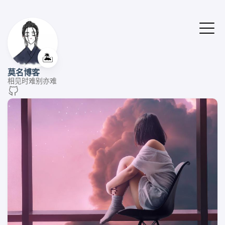
🏝️
莫名博客
相见时难别亦难