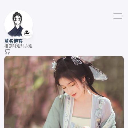
🏝️
莫名博客
相见时难别亦难