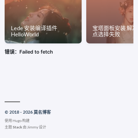
Lede 安装编译插件
宝塔面板安装 解
HelloWorld
点选择失败
© 2018 - 2026 莫名博客
使用
Hugo
构建
主题
Stack
由
Jimmy
设计