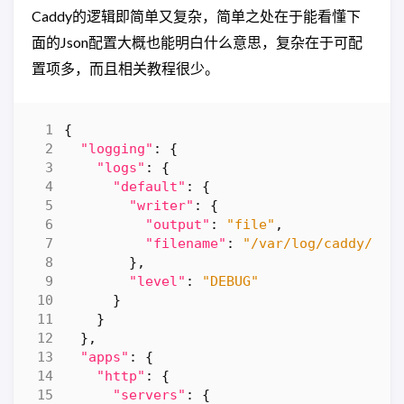
Caddy的逻辑即简单又复杂，简单之处在于能看懂下
面的Json配置大概也能明白什么意思，复杂在于可配
置项多，而且相关教程很少。
{
"logging"
:
{
"logs"
:
{
"default"
:
{
"writer"
:
{
"output"
:
"file"
,
"filename"
:
"/var/log/caddy/acc
},
"level"
:
"DEBUG"
}
}
},
"apps"
:
{
"http"
:
{
"servers"
:
{