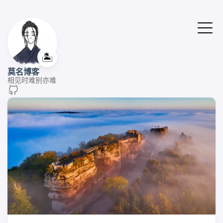
🏝️
莫名博客
相见时难别亦难