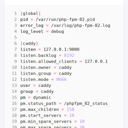
[
global
]
pid
=
error_log
=
log_level
=
[
caddy
]
listen
=
listen.backlog 
=
8192
listen.allowed_clients 
=
listen.owner 
=
listen.group 
=
listen.mode 
=
0666
user
=
group
=
pm
=
pm.status_path 
=
pm.max_children 
=
150
pm.start_servers 
=
10
pm.min_spare_servers 
=
10
pm.max_spare_servers 
=
30