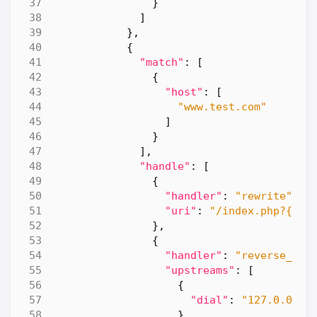
}
]
},
{
"match"
:
[
{
"host"
:
[
"www.test.com"
]
}
],
"handle"
:
[
{
"handler"
:
"rewrite"
,
"uri"
:
"/index.php?{htt
},
{
"handler"
:
"reverse_pro
"upstreams"
:
[
{
"dial"
:
"127.0.0.1:
}