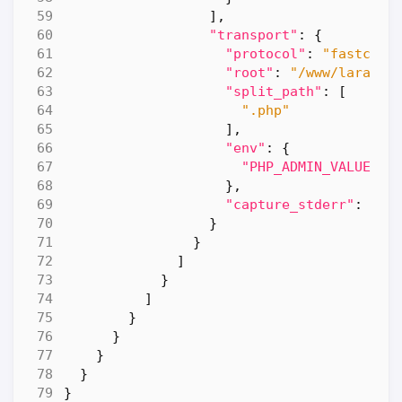
],
"transport"
:
{
"protocol"
:
"fastcgi"
"root"
:
"/www/laravel
"split_path"
:
[
".php"
],
"env"
:
{
"PHP_ADMIN_VALUE"
:
},
"capture_stderr"
:
tru
}
}
]
}
]
}
}
}
}
}