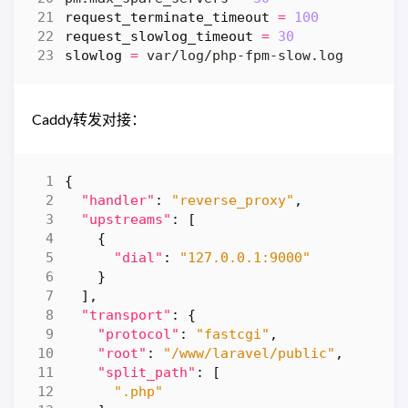
request_terminate_timeout
=
100
request_slowlog_timeout
=
30
slowlog
=
Caddy转发对接：
{
"handler"
:
"reverse_proxy"
,
"upstreams"
:
[
{
"dial"
:
"127.0.0.1:9000"
}
],
"transport"
:
{
"protocol"
:
"fastcgi"
,
"root"
:
"/www/laravel/public"
,
"split_path"
:
[
".php"