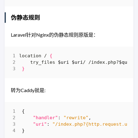
伪静态规则
Laravel针对Nginx的伪静态规则原版是：
location / 
{
    try_files 
$uri
$uri
/ /index.php?
$query
}
转为Caddy就是:
{
"handler"
:
"rewrite"
,
"uri"
:
"/index.php?{http.request.uri.
}