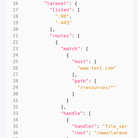
"laravel"
:
{
"listen"
:
[
":80"
,
":443"
],
"routes"
:
[
{
"match"
:
[
{
"host"
:
[
"www.test.com"
],
"path"
:
[
"/resources/*"
]
}
],
"handle"
:
[
{
"handler"
:
"file_server
"root"
:
"/www/laravel"