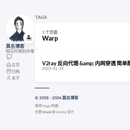
TAGS
1 个页面
🏝️
Warp
莫名博客
相见时难别亦难
V2ray 反向代理 &amp; 内网穿透 简
主页
2023-01-29
归档
关于
© 2018 - 2026 莫名博客
使用
Hugo
构建
主题
Stack
由
Jimmy
设计